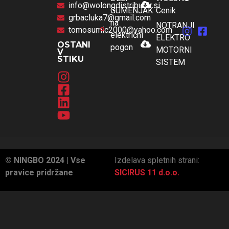
info@wolongdistributor.si
GUMENJAK
Cenik
grbacluka7@gmail.com
na
NOTRANJI
tomosumic2000@yahoo.com
električni
ELEKTRO
OSTANI
pogon
MOTORNI
V
STIKU
SISTEM
© NINGBO 2024 | Vse
Izdelava spletnih strani:
pravice pridržane
SICIRUS 11 d.o.o.