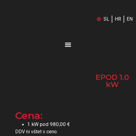
SL
HR
EN
EPOD 1.0
kW
Cena:
1 kW pod 980,00 €
DDV ni vštet v ceno.