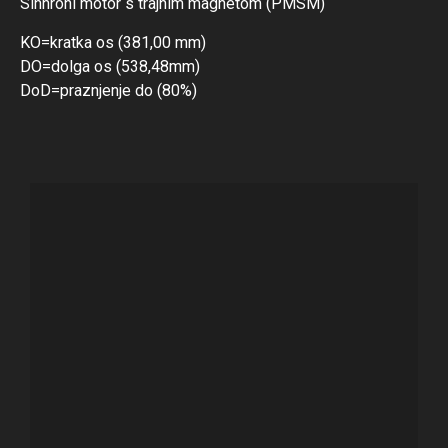
Sinhroni motor s trajnim magnetom (PMSM)
KO=kratka os (381,00 mm)
DO=dolga os (538,48mm)
DoD=praznjenje do (80%)