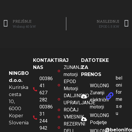
PREJŠNJI
NASLEDNJI
Wolong 40 kW
EPOD 1.5 KW
KONTAKTIRAJ
DATOTEKE
NAS
ZUNANJI
ZA
NINGBO
motorji
PRENOS
bel
00386
d.o.o.
EPOD
oni
41
WOLONG
Kurirska
Motorji
for
627
Zunanji
cesta
DALJINSKO
me
282
električni
10,
UPRAVLJANJE
s.e
00386
motorji
6000
ROČAJ
u
31
WOLONG
Koper
VMESNIK
244
Podjetje
Slovenia
REZERVNI
942
@belonifo
DELI
WOLONG